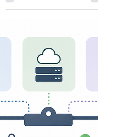
Copilot ist nicht ChatGPT: der
Unterschied, den kaum ein
Jurist kennt
Der Wert von Copilot liegt im Zugriff auf Outlook,
Word und Teams, nicht im Chatfenster. Wer das
nicht weiss, verschenkt die Lizenz.