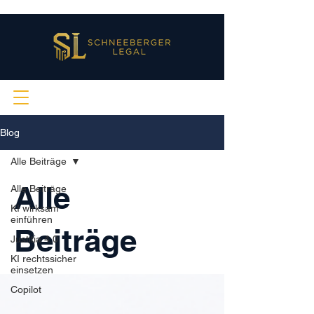
Blog
Alle Beiträge
Alle
Alle Beiträge
KI wirksam
einführen
Beiträge
Justitia 4.0
KI rechtssicher
einsetzen
Copilot