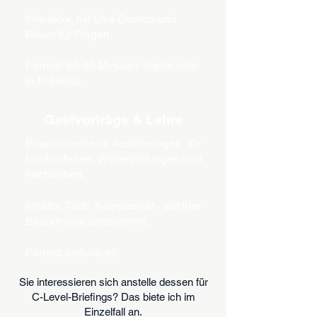
Interaktiv, mit Live-Demos und
Raum für Fragen.
Format: 60-90 Minuten; digital oder
in Präsenz.
Gastvorträge & Lehre
Praxisorientierte Ausführungen für
Hochschulen, Weiterbildungen und
Fachreihen.
Inhalte, Tiefe, Komplexität - auf Ihre
Bedürfnisse abgestimmt.
Format: individuell.
Sie interessieren sich anstelle dessen für
C-Level-Briefings? Das biete ich im
Einzelfall an.