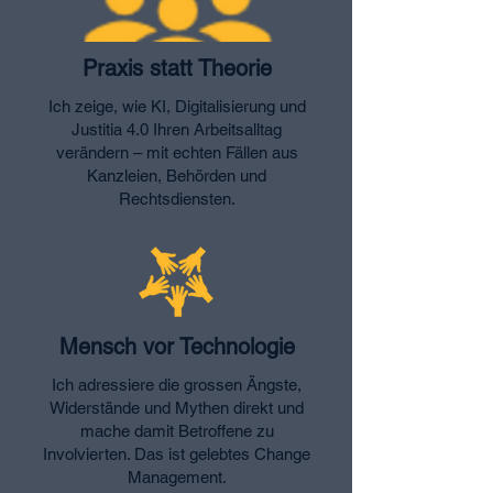
Praxis statt Theorie
Ich zeige, wie KI, Digitalisierung und
Justitia 4.0 Ihren Arbeitsalltag
verändern – mit echten Fällen aus
Kanzleien, Behörden und
Rechtsdiensten.
Mensch vor Technologie
Ich adressiere die grossen Ängste,
Widerstände und Mythen direkt und
mache damit Betroffene zu
Involvierten. Das ist gelebtes Change
Management.