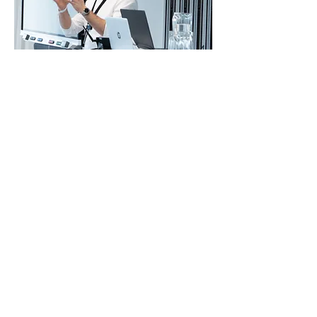
Ausgewählte Auftritte
und Formate
Diese Institutionen und
Konferenzen haben mich
bereits
gebucht
:
KI Labor Recht
Co-Veranstalter und Co-Moderator
eines ganztägigen Praxis-Labors
zu KI im Recht.