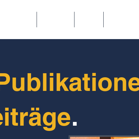
Formate
Beratung
Kurse
Inhouse-Sc
Publikation
iträge
.