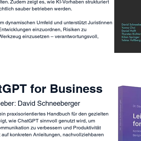
en. Zudem zeigt es, wie KI-Vorhaben strukturiert
chtlich sauber betrieben werden.
nem dynamischen Umfeld und unterstützt Juristinnen
 Entwicklungen einzuordnen, Risiken zu
s Werkzeug einzusetzen – verantwortungsvoll,
tGPT for Business
geber: David Schneeberger
ein praxisorientiertes Handbuch für den gezielten
eigt, wie ChatGPT sinnvoll genutzt wird, um
ommunikation zu verbessern und Produktivität
t auf konkreten Anleitungen, nachvollziehbaren