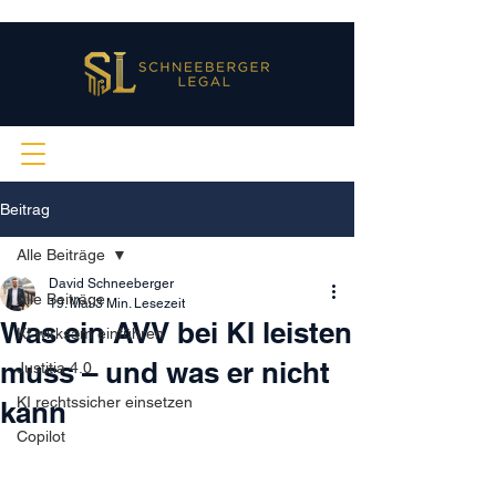
Beitrag
Alle Beiträge
David Schneeberger
Alle Beiträge
19. Mai
3 Min. Lesezeit
Was ein AVV bei KI leisten
KI wirksam einführen
muss – und was er nicht
Justitia 4.0
KI rechtssicher einsetzen
kann
Copilot