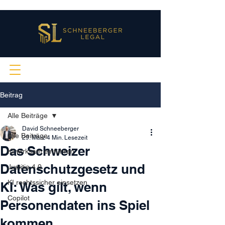
Beitrag
Alle Beiträge
David Schneeberger
Alle Beiträge
29. März
4 Min. Lesezeit
Das Schweizer
KI wirksam einführen
Datenschutzgesetz und
Justitia 4.0
KI rechtssicher einsetzen
KI: Was gilt, wenn
Copilot
Personendaten ins Spiel
kommen