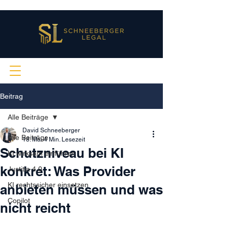
Beitrag
Alle Beiträge
David Schneeberger
Alle Beiträge
18. Mai
4 Min. Lesezeit
Schutzniveau bei KI
KI wirksam einführen
konkret: Was Provider
Justitia 4.0
KI rechtssicher einsetzen
anbieten müssen und was
Copilot
nicht reicht