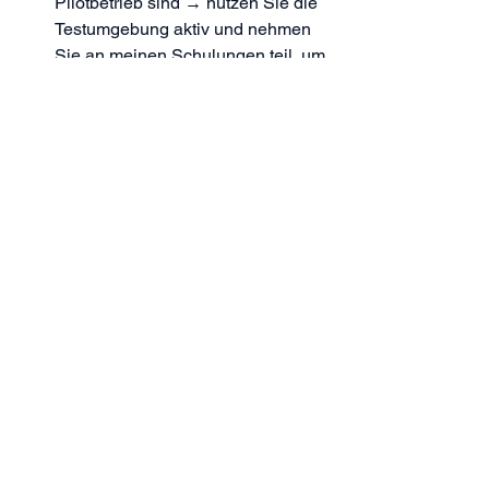
Pilotbetrieb sind → nutzen Sie die 
Testumgebung aktiv und nehmen 
Sie an meinen Schulungen teil, um 
von realen Erfahrungen zu 
profitieren.
Wenn Sie bereits im Pilotbetrieb 
sind → geben Sie Feedback über 
die offiziellen Kanäle. Das 
verbessert die Plattform für alle.
6. Einordnung in die 
Gesamtarchitektur
Die Pilotbetriebserfahrungen sind die 
wertvollste Ressource für alle, die noch 
in der Vorbereitung sind. Den 
Gesamtrahmen liefert die 
Pillar-Seite
.
7. Mandatshinweis