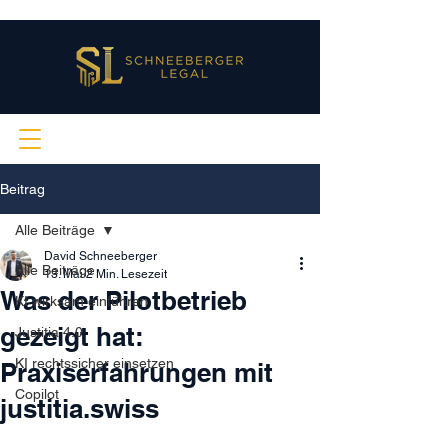
Beitrag
Alle Beiträge
David Schneeberger
Alle Beiträge
13. Mai
2 Min. Lesezeit
Was der Pilotbetrieb
KI wirksam einführen
gezeigt hat:
Justitia 4.0
KI rechtssicher einsetzen
Praxiserfahrungen mit
Copilot
justitia.swiss