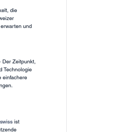
elt, die 
weizer 
u erwarten und 
» Der Zeitpunkt, 
nd Technologie 
e einfachere 
ngen.
a.swiss
 ist 
utzende 