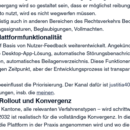
ergang wird so gestaltet sein, dass er möglichst reibungs
o nutzt, wird es nicht wegwerfen müssen.
fristig auch in anderen Bereichen des Rechtsverkehrs Be
ragssignaturen, Beglaubigungen, Vollmachten.
attformfunktionalität
uf Basis von Nutzer-Feedback weiterentwickelt. Angekündi
ne Desktop-App-Lösung, automatische Störungsbenachric
en, automatisches Beilagenverzeichnis. Diese Funktionen
gen Zeitpunkt, aber der Entwicklungsprozess ist transpar
einflusst die Priorisierung. Der Kanal dafür ist 
justitia4
ngen, insb. die 
meinen
.
r Rollout und Konvergenz
e Kantone, alle relevanten Verfahrenstypen – wird schrittw
32 ist realistisch für die vollständige Konvergenz. In di
 die Plattform in der Praxis angenommen wird und wo die