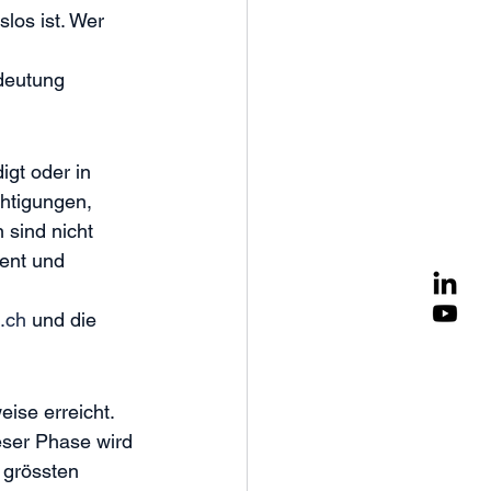
los ist. Wer 
deutung 
gt oder in 
htigungen, 
 sind nicht 
ent und 
0.ch
 und die 
eise erreicht. 
eser Phase wird 
 grössten 