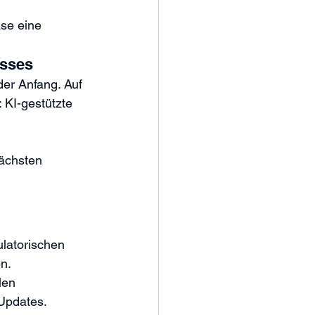
se eine 
esses
 der Anfang. Auf 
 KI-gestützte 
nächsten 
latorischen 
en.
len 
 Updates.