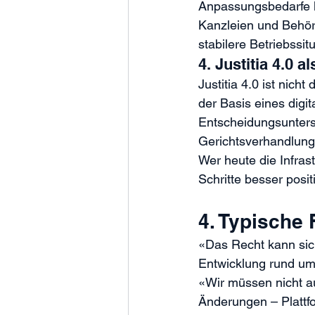
Anpassungsbedarfe l
Kanzleien und Behörd
stabilere Betriebssit
4. Justitia 4.0 
Justitia 4.0 ist nich
der Basis eines digi
Entscheidungsunterst
Gerichtsverhandlung
Wer heute die Infrast
Schritte besser posit
4. Typische
«Das Recht kann sich
Entwicklung rund um d
«Wir müssen nicht au
Änderungen – Plattfor