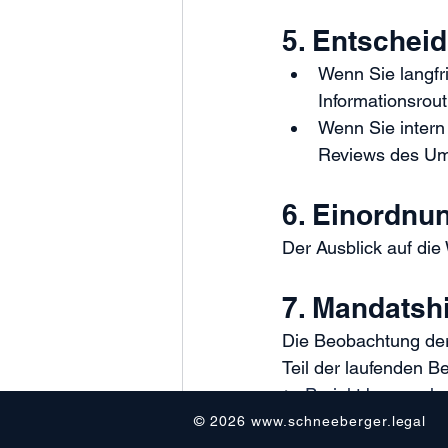
5. Entsche
Wenn Sie langfri
Informationsrout
Wenn Sie intern
Reviews des Ums
6. Einordnu
Der Ausblick auf die
7. Mandatsh
Die Beobachtung der 
Teil der laufenden B
► 
Projekt besprech
justitia.swiss
E-ID
Zukunft
© 2026
www.schneeberger.legal
Justitia 4.0