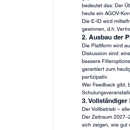
bedeutet das: Der Üb
heute ein AGOV-Kont
Die E-ID wird mittel
gewinnen, d.h. Vert
2. Ausbau der Pl
Die Plattform wird a
Diskussion sind: ei
bessere Filteroption
garantiert zum heuti
partizipativ.
Wer Feedback gibt, be
Schulungsveranstaltu
3. Vollständige
Der Vollbetrieb – all
Der Zeitraum 2027–20
sich zeigen, wie gut