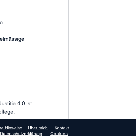
e 
gelmässige 
titia 4.0 ist 
flege.
he Hinweise
Über mich
Kontakt
Datenschutzerklärung
Cookies