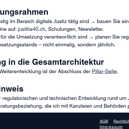
idungsrahmen
stig im Bereich digitale Justiz tätig sind → bauen Sie ein
ine auf: 
justitia40.ch
, 
Schulungen
, Newsletter.
 für die Umsetzung verantwortlich sind → planen Sie re
etzungsstands – nicht einmalig, sondern jährlich.
ng in die Gesamtarchitektur
 Weiterentwicklung ist der Abschluss der 
Pillar-Seite
. 
inweis
regulatorischen und technischen Entwicklung rund um Jus
eratungsbeziehung, die ich mit Kanzleien und Behörden p
en
Ausblick
AGB
Rechtlic
Impressum