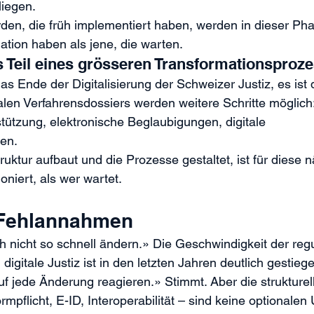
iegen.
en, die früh implementiert haben, werden in dieser Pha
uation haben als jene, die warten.
als Teil eines grösseren Transformationsproz
t das Ende der Digitalisierung der Schweizer Justiz, es ist
talen Verfahrensdossiers werden weitere Schritte möglich:
ützung, elektronische Beglaubigungen, digitale 
en.
ruktur aufbaut und die Prozesse gestaltet, ist für diese 
ioniert, als wer wartet.
 Fehlannahmen
 nicht so schnell ändern.» Die Geschwindigkeit der regu
igitale Justiz ist in den letzten Jahren deutlich gestieg
f jede Änderung reagieren.» Stimmt. Aber die strukturel
mpflicht, E-ID, Interoperabilität – sind keine optionalen