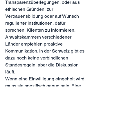
Transparenzüberlegungen, oder aus 
ethischen Gründen, zur 
Vertrauensbildung oder auf Wunsch 
regulierter Institutionen, dafür 
sprechen, Klienten zu informieren. 
Anwaltskammern verschiedener 
Länder empfehlen proaktive 
Kommunikation. In der Schweiz gibt es 
dazu noch keine verbindlichen 
Standesregeln, aber die Diskussion 
läuft.
Wenn eine Einwilligung eingeholt wird, 
muss sie spezifisch genug sein. Eine 
Formulierung wie «wir setzen KI ein» 
ohne weitere Konkretisierung hat 
begrenzte Schutzwirkung. Wer diese 
Transparenz wählt, sollte sie 
substanziell gestalten.