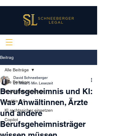
Beitrag
Alle Beiträge
David Schneeberger
Alle Beiträge
29. März
5 Min. Lesezeit
Berufsgeheimnis und KI:
KI wirksam einführen
Was Anwältinnen, Ärzte
Justitia 4.0
KI rechtssicher einsetzen
und andere
Copilot
Berufsgeheimnisträger
wissen müssen